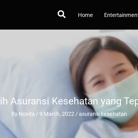
Home
Entertainmen
ih Asuransi Kesehatan yang Tep
By
Novita
/
9 March, 2022
/
asuransi kesehatan