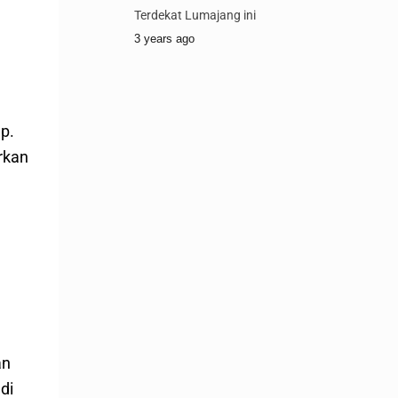
Terdekat Lumajang ini
3 years ago
p.
rkan
an
di