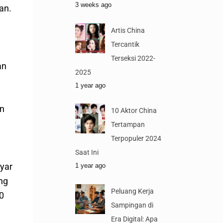
3 weeks ago
an.
Artis China
Tercantik
Terseksi 2022-
an
2025
1 year ago
an
10 Aktor China
Tertampan
Terpopuler 2024
Saat Ini
yar
1 year ago
ng
Peluang Kerja
0
Sampingan di
Era Digital: Apa