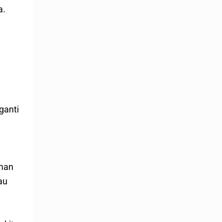
a.
ganti
aman
au