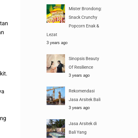
Mister Brondong:
Snack Crunchy
atan
Popcorn Enak &
an
Lezat
3 years ago
Sinopsis Beauty
Of Resilience
it.
3 years ago
ya
Rekomendasi
Jasa Arsitek Bali
3 years ago
ung
Jasa Arsitek di
Bali Yang