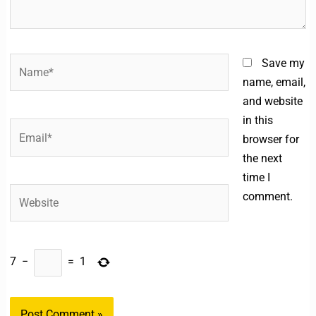
Name*
Save my
name, email,
and website
in this
Email*
browser for
the next
time I
Website
comment.
7
−
=
1