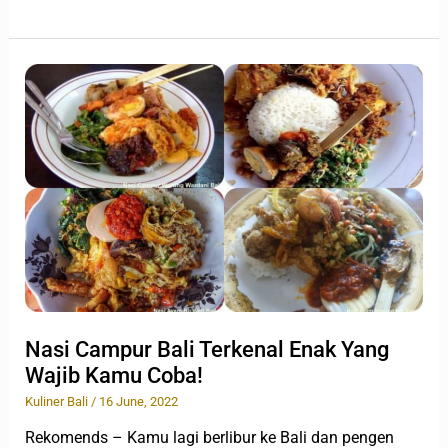
Nasi
Campur
Bali
Terkenal
Enak
Yang
Wajib
Kamu
Coba!
Nasi Campur Bali Terkenal Enak Yang
Wajib Kamu Coba!
Kuliner Bali
/
16 June, 2022
Rekomends – Kamu lagi berlibur ke Bali dan pengen