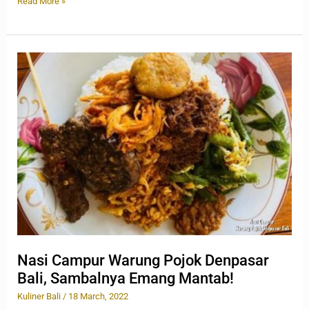
Read More »
Nasi
Campur
Warung
Pojok
Denpasar
Bali,
Sambalnya
Emang
Mantab!
Nasi Campur Warung Pojok Denpasar
Bali, Sambalnya Emang Mantab!
Kuliner Bali
/
18 March, 2022