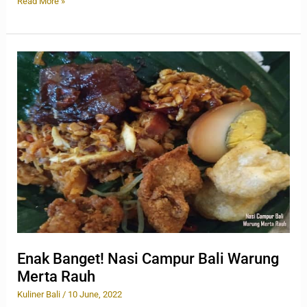
Read More »
Enak
Banget!
Nasi
Campur
Bali
Warung
Merta
Rauh
Enak Banget! Nasi Campur Bali Warung
Merta Rauh
Kuliner Bali
/
10 June, 2022