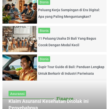
Bisnis
Peluang Kerja Sampingan di Era Digital:
Apa yang Paling Menguntungkan?
Bisnis
11 Peluang Usaha Di Bali Yang Bagus
Cocok Dengan Modal Kecil
Bisnis
Supir Tour Guide di Bali: Panduan Lengkap
Untuk Berkarir di Industri Pariwisata
Asuransi
Finance
Klaim Asuransi Kesehatan Ditolak ini
Penyebabnya