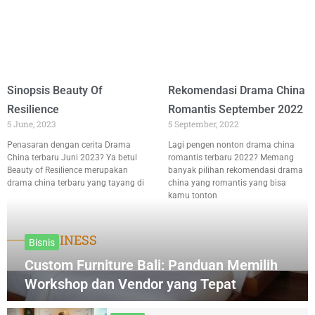
Sinopsis Beauty Of
Rekomendasi Drama China
Resilience
Romantis September 2022
5 June, 2023
5 September, 2022
Penasaran dengan cerita Drama
Lagi pengen nonton drama china
China terbaru Juni 2023? Ya betul
romantis terbaru 2022? Memang
Beauty of Resilience merupakan
banyak pilihan rekomendasi drama
drama china terbaru yang tayang di
china yang romantis yang bisa
kamu tonton
BUSINESS
Bisnis
Custom Furniture Bali: Panduan Memilih
Workshop dan Vendor yang Tepat