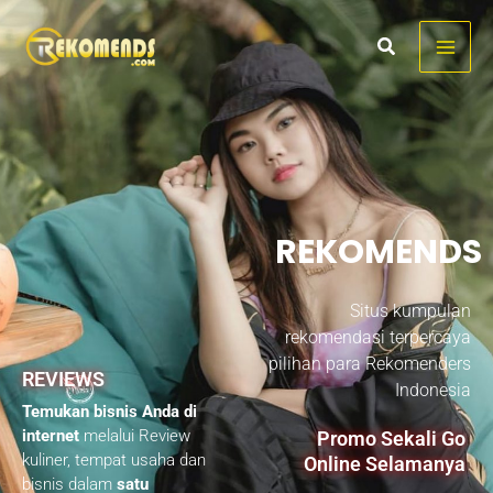
Skip
to
content
REKOMENDS
Situs kumpulan
rekomendasi terpercaya
pilihan para Rekomenders
REVIEWS
Indonesia
Temukan bisnis Anda di
internet
melalui Review
Promo Sekali Go
kuliner, tempat usaha dan
Online Selamanya
bisnis dalam
satu