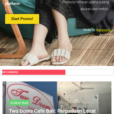
Promosi tempat usaha paling
platform
akurat dan terkini.
Start Promo!
Model By
@sharoncb_
RECOMMEND
Kuliner Bali
Two Doors Cafe Bali: Perpaduan Lezat